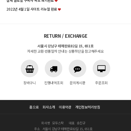
실제 글로벌 구독자 속도 패치완료
2022년 4월 1일 사이트 리뉴얼 완료
RETURN / EXCHANGE
서울시 강남구 테헤란로82길 15, 651호
자세한 교환·반품절차 안내는 상품하단을 참고해주세요
장바구니
진행내역조회
문의게시판
주문조회
홈으로
회사소개
이용약관
개인정보처리방침
회사명
모두스탁
대표
송진규
주소
서울시 강남구 테헤란로82길 15, 651호