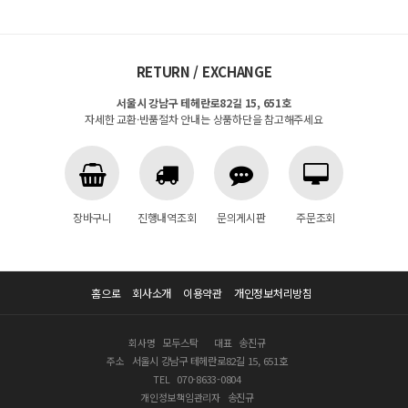
RETURN / EXCHANGE
서울시 강남구 테헤란로82길 15, 651호
자세한 교환·반품절차 안내는 상품하단을 참고해주세요
장바구니
진행내역조회
문의게시판
주문조회
홈으로
회사소개
이용약관
개인정보처리방침
회사명
모두스탁
대표
송진규
주소
서울시 강남구 테헤란로82길 15, 651호
TEL
070-8633-0804
개인정보책임관리자
송진규