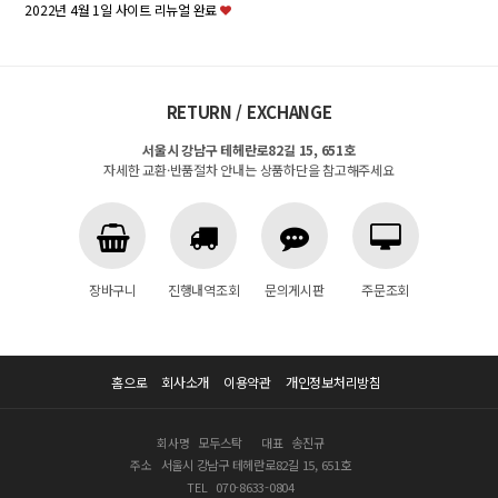
2022년 4월 1일 사이트 리뉴얼 완료
RETURN / EXCHANGE
서울시 강남구 테헤란로82길 15, 651호
자세한 교환·반품절차 안내는 상품하단을 참고해주세요
장바구니
진행내역조회
문의게시판
주문조회
홈으로
회사소개
이용약관
개인정보처리방침
회사명
모두스탁
대표
송진규
주소
서울시 강남구 테헤란로82길 15, 651호
TEL
070-8633-0804