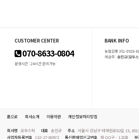
CUSTOMER CENTER
BANK INFO
070-8633-0804
농협은행 351-0926-61
예금주 :
송진규(모두스
운영시간 : 24시간 문의가능
홈으로
회사소개
이용약관
개인정보처리방침
회사명
모두스탁
대표
송진규
주소
서울시 강남구 테헤란로82길 15, 65
사업자등록번호
132-27-80972
통신판매업신고번호
제 OO구 - 123호
부