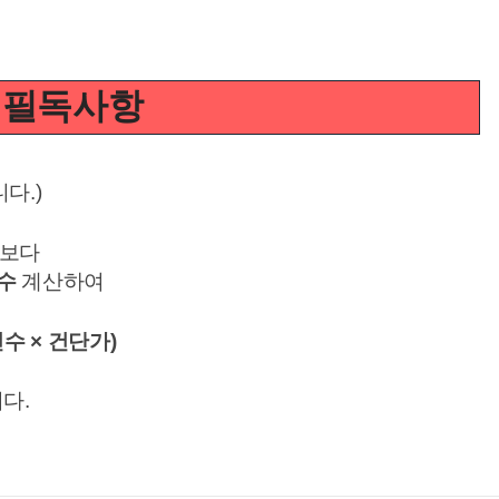
 필독사항
니다
.)
자보다
일수
계산하여
건수
×
건단가
)
니다
.