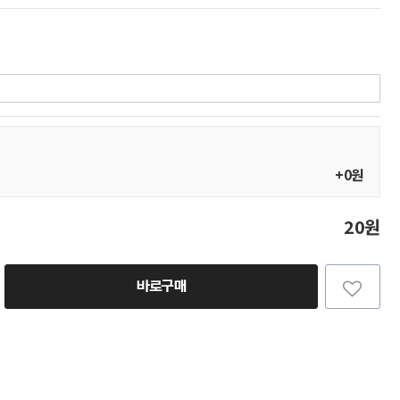
+0원
20원
바로구매